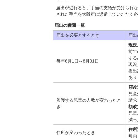
届出が遅れると、手当の支給が受けられな
された手当を大阪府に返還していただく必
届出の種類一覧
届出を必要とするとき
届出
現況
前年
する
毎年8月1日～8月31日
現況
提出
あり
額改
児童
監護する児童の人数が変わったと
請求
き
額改
児童
減っ
住所
住所が変わったとき
町内