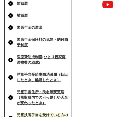
婚姻届
離婚届
国民年金の届出
国民年金保険料の免除・納付猶
予制度
医療費助成制度(ひとり親家庭
医療費の助成)
児童手当受給事由消滅届（転出
したとき、離婚したとき）
児童手当住所・氏名等変更届
（熊取町内での引っ越しや氏名
が変わったとき）
児童扶養手当を受けている方の