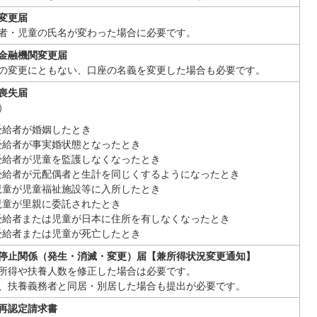
変更届
者・児童の氏名が変わった場合に必要です。
金融機関変更届
の変更にともない、口座の名義を変更した場合も必要です。
喪失届
）
受給者が婚姻したとき
受給者が事実婚状態となったとき
受給者が児童を監護しなくなったとき
受給者が元配偶者と生計を同じくするようになったとき
児童が児童福祉施設等に入所したとき
児童が里親に委託されたとき
受給者または児童が日本に住所を有しなくなったとき
受給者または児童が死亡したとき
停止関係（発生・消滅・変更）届【兼所得状況変更通知】
所得や扶養人数を修正した場合は必要です。
、扶養義務者と同居・別居した場合も提出が必要です。
再認定請求書