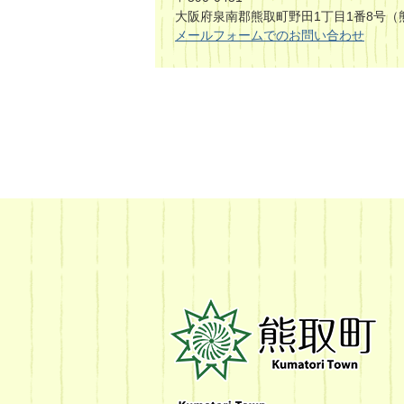
大阪府泉南郡熊取町野田1丁目1番8号（
メールフォームでのお問い合わせ
熊
取
町
Kumatori
Town
Official
Site