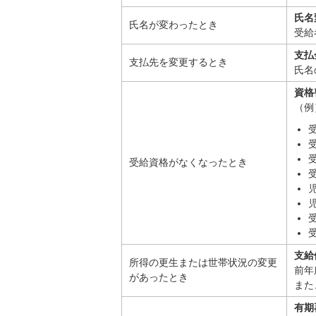
氏名
氏名が変わったとき
受給
支払
支払先を変更するとき
氏名
資格
（例
受給資格がなくなったとき
支給
所得の更生または世帯状況の変更
前年
があったとき
また
有期