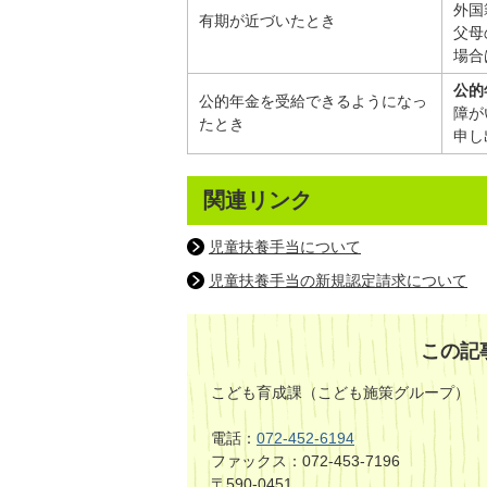
外国
有期が近づいたとき
父母
場合
公的
公的年金を受給できるようになっ
障が
たとき
申し
関連リンク
児童扶養手当について
児童扶養手当の新規認定請求について
この記
こども育成課（こども施策グループ）
電話：
072-452-6194
ファックス：072-453-7196
〒590-0451