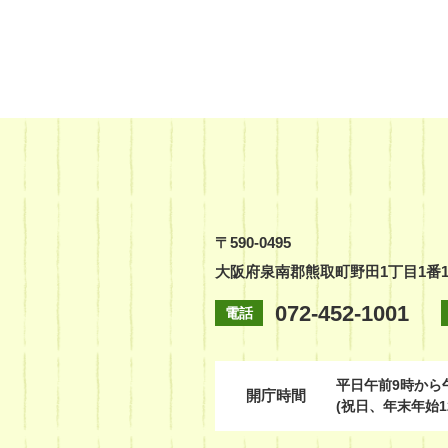
〒590-0495
大阪府泉南郡熊取町野田1丁目1番
072-452-1001
電話
平日
午前9時から
開庁時間
(祝日、年末年始1