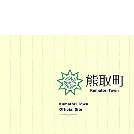
熊
取
町
Kumatori
Town
Official
Site