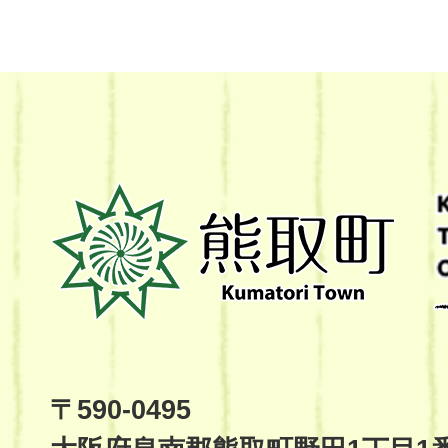
熊
取
町
Kumatori
Town
Official
Site
〒590-0495