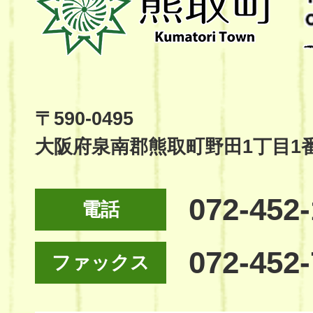
町
Kumatori
Town
Official
Site
〒590-0495
大阪府泉南郡熊取町野田1丁目1
072-452
電話
072-452
ファックス