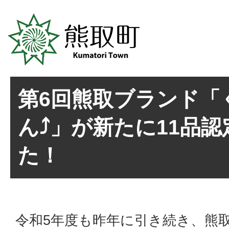
第6回熊取ブランド「
ん⤴」が新たに11品
た！
令和5年度も昨年に引き続き、熊