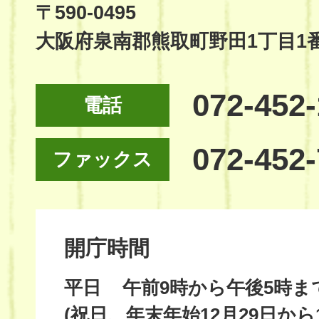
Site
〒590-0495
大阪府泉南郡熊取町野田1丁目1
072-452
電話
072-452
ファックス
開庁時間
平日
午前9時から午後5時ま
(祝日、年末年始12月29日から