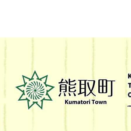
熊
取
町
Kumatori
Town
Official