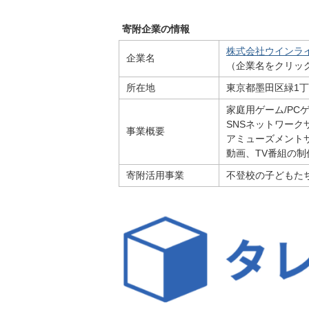
寄附企業の情報
株式会社ウインラ
企業名
（企業名をクリッ
所在地
東京都墨田区緑1丁
家庭用ゲーム/PC
SNSネットワー
事業概要
アミューズメント
動画、TV番組の制
寄附活用事業
不登校の子どもた