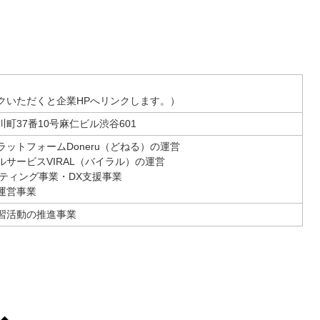
クいただくと企業HPへリンクします。）
町37番10号麻仁ビル渋谷601
ットフォームDoneru（どねる）の運営
サービスVIRAL（バイラル）の運営
ルティング事業・DX支援事業
運営事業
習活動の推進事業