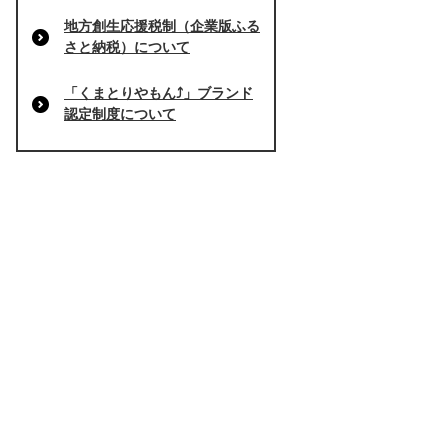
地方創生応援税制（企業版ふる
さと納税）について
「くまとりやもん⤴」ブランド
認定制度について