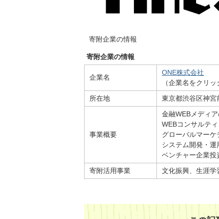
寄附企業の情報
寄附企業の情報
ONE株式会社
企業名
（企業名をクリッ
所在地
東京都渋谷区神宮前
金融WEBメディ
WEBコンサルテ
事業概要
グローバルマーケ
システム開発・運
ベンチャー企業投
寄附活用事業
文化振興、生涯学