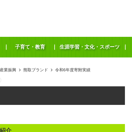
子育て・教育
生涯学習・文化・スポーツ
産業振興
熊取ブランド
令和6年度寄附実績
紹介