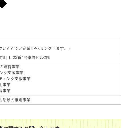
クいただくと企業HPへリンクします。）
6丁目23番4号桑野ビル2階
アの運営事業
ィング支援事業
ティング支援事業
用事業
資事業
習活動の推進事業