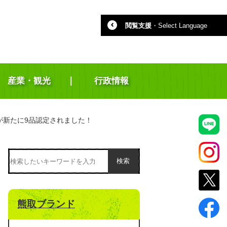
閲覧支援
・
Select Language
産業・観光
行政情報
が新たに9品認定されました！
検索
熊取ブランド