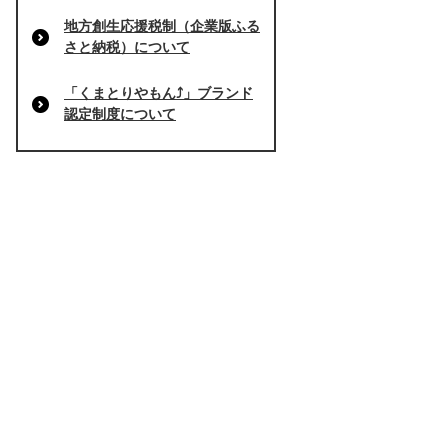
地方創生応援税制（企業版ふる
さと納税）について
「くまとりやもん⤴」ブランド
認定制度について