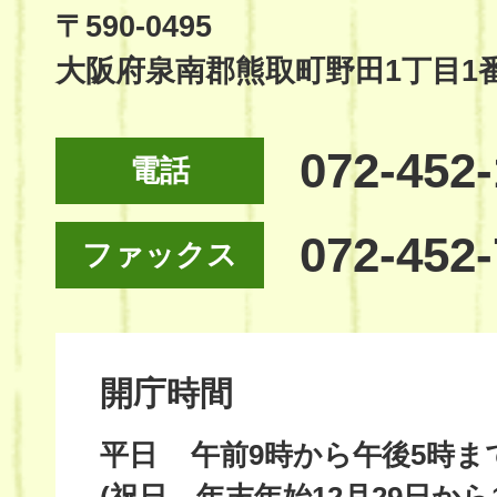
Site
〒590-0495
大阪府泉南郡熊取町野田1丁目1
072-452
電話
072-452
ファックス
開庁時間
平日
午前9時から午後5時ま