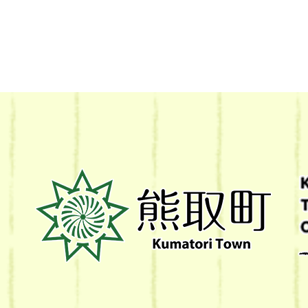
熊
取
町
Kumatori
Town
Official