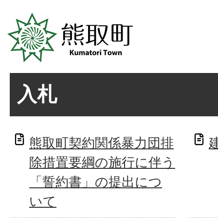
入札
熊取町契約関係暴力団排
除措置要綱の施行に伴う
「誓約書」の提出につ
いて