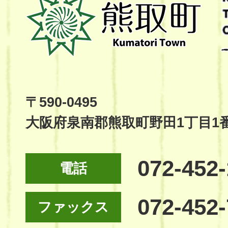
取
町
Kumatori
Town
Official
Site
〒590-0495
大阪府泉南郡熊取町野田1丁目1
072-452
電話
072-452
ファックス