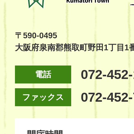
Kumatori
Town
Official
Site
〒590-0495
大阪府泉南郡熊取町野田1丁目1
072-452
電話
072-452
ファックス