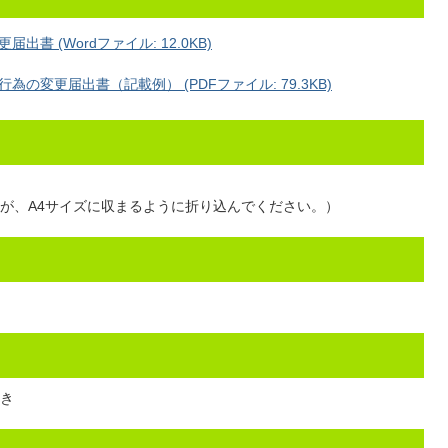
 (Wordファイル: 12.0KB)
変更届出書（記載例） (PDFファイル: 79.3KB)
が、A4サイズに収まるように折り込んでください。）
方
とき