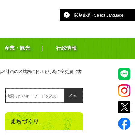
閲覧支援
・
Select Language
産業・観光
行政情報
地区計画の区域内における行為の変更届出書
検索
まちづくり