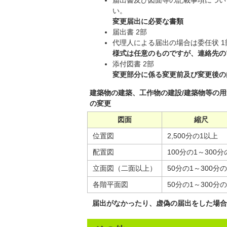
届出書及び図面等の記載事項につい
い。
変更届出に必要な書類
届出書 2部
代理人による届出の場合は委任状 
様式は任意のものですが、連絡先の
添付図書 2部
変更部分に係る変更前及び変更後の
建築物の建築、工作物の建設/建築物等の用
の変更
図面
縮尺
位置図
2,500分の1以上
配置図
100分の1～300分
立面図（二面以上）
50分の1～300分の
各階平面図
50分の1～300分の
届出がなかったり、虚偽の届出をした場合