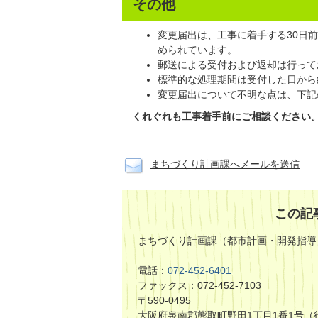
その他
変更届出は、工事に着手する30日
められています。
郵送による受付および返却は行って
標準的な処理期間は受付した日から
変更届出について不明な点は、下記
くれぐれも工事着手前にご相談ください
まちづくり計画課へメールを送信
この記
まちづくり計画課（都市計画・開発指導
電話：
072-452-6401
ファックス：072-452-7103
〒590-0495
大阪府泉南郡熊取町野田1丁目1番1号（