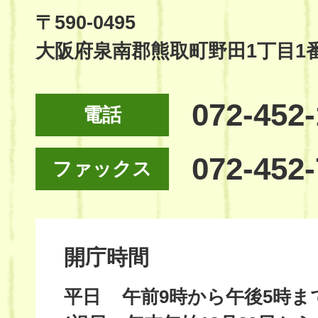
Site
〒590-0495
大阪府泉南郡熊取町野田1丁目1
072-452
電話
072-452
ファックス
開庁時間
平日
午前9時から午後5時ま