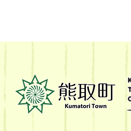
熊
取
町
Kumatori
Town
Official