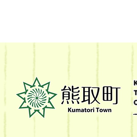
熊
取
町
Kumatori
Town
Official