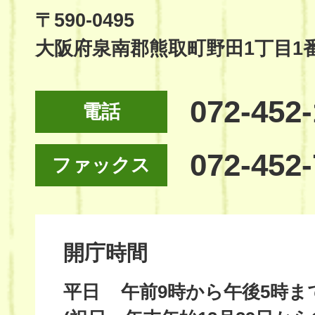
Site
〒590-0495
大阪府泉南郡熊取町野田1丁目1
072-452
電話
072-452
ファックス
開庁時間
平日
午前9時から午後5時ま