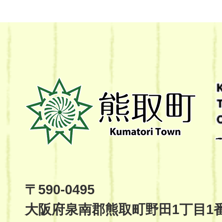
熊
取
町
Kumatori
Town
Official
Site
〒590-0495
大阪府泉南郡熊取町野田1丁目1