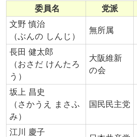
委員名
党派
文野 慎治
無所属
（ぶんの しんじ）
長田 健太郎
大阪維新
（おさだ けんたろ
の会
う）
坂上 昌史
（さかうえ まさふ
国民民主党
み）
江川 慶子