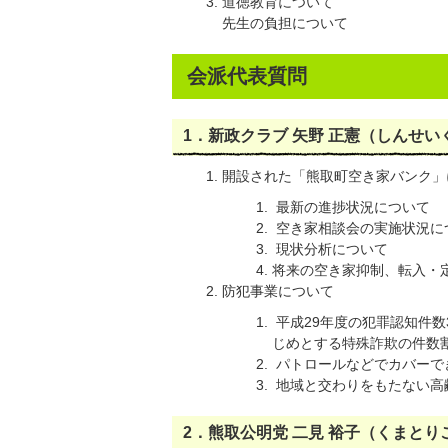
道徳教育について
先生の負担について
会派代表質問
1．新政クラブ 矢野 正憲（しんせい
開設された「熊取町空き家バンク」
最新の進捗状況について
空き家相談会の実施状況に
現状分析について
将来の空き家抑制、転入・
防犯事業について
平成29年度の犯罪認知件数
じめとする特殊詐欺の件数
パトロールなどでカバーで
地域と交わりをもたない高
2．熊取公明党 二見 裕子（くまとり