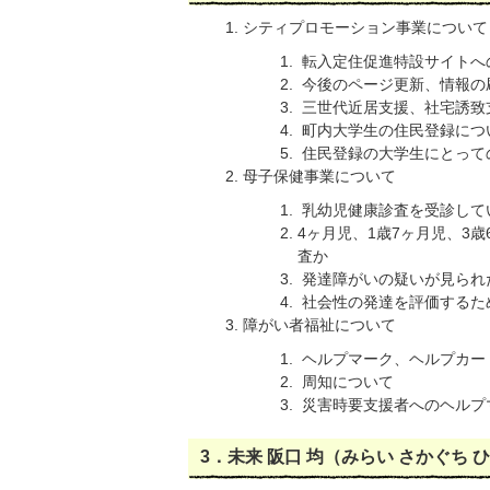
シティプロモーション事業について
転入定住促進特設サイトへ
今後のページ更新、情報の
三世代近居支援、社宅誘致
町内大学生の住民登録につ
住民登録の大学生にとって
母子保健事業について
乳幼児健康診査を受診して
4ヶ月児、1歳7ヶ月児、3
査か
発達障がいの疑いが見られ
社会性の発達を評価するた
障がい者福祉について
ヘルプマーク、ヘルプカー
周知について
災害時要支援者へのヘルプ
3．未来 阪口 均（みらい さかぐち 