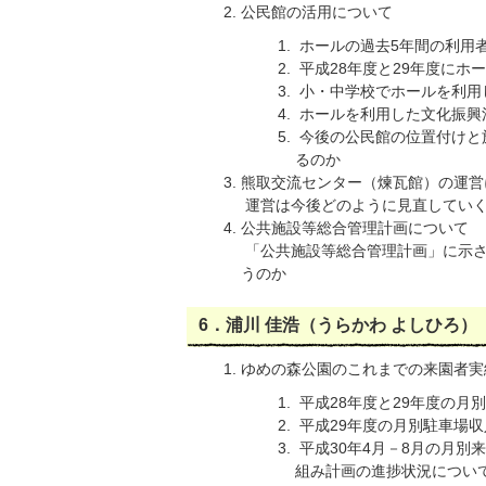
公民館の活用について
ホールの過去5年間の利用
平成28年度と29年度にホ
小・中学校でホールを利用
ホールを利用した文化振興
今後の公民館の位置付けと
るのか
熊取交流センター（煉瓦館）の運営
運営は今後どのように見直していく
公共施設等総合管理計画について
「公共施設等総合管理計画」に示さ
うのか
6．浦川 佳浩（うらかわ よしひろ）
ゆめの森公園のこれまでの来園者実
平成28年度と29年度の月
平成29年度の月別駐車場
平成30年4月－8月の月別
組み計画の進捗状況につい