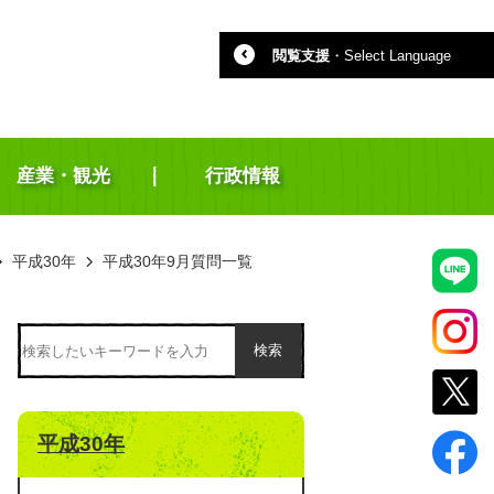
閲覧支援
・
Select Language
産業・観光
行政情報
平成30年
平成30年9月質問一覧
検索
平成30年