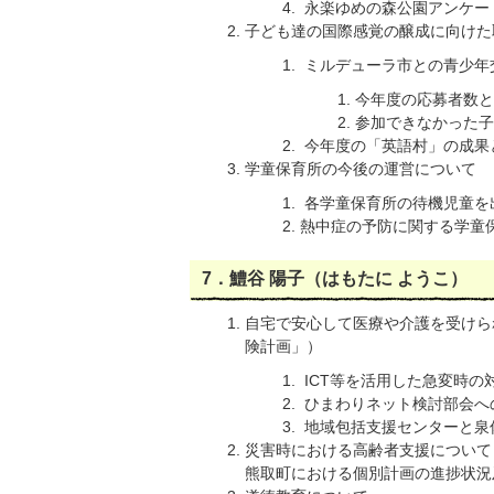
永楽ゆめの森公園アンケー
子ども達の国際感覚の醸成に向けた
ミルデューラ市との青少年
今年度の応募者数と
参加できなかった子
今年度の「英語村」の成果
学童保育所の今後の運営について
各学童保育所の待機児童を
熱中症の予防に関する学童
7．鱧谷 陽子（はもたに ようこ）
自宅で安心して医療や介護を受けら
険計画」）
ICT等を活用した急変時
ひまわりネット検討部会へ
地域包括支援センターと泉
災害時における高齢者支援について
熊取町における個別計画の進捗状況