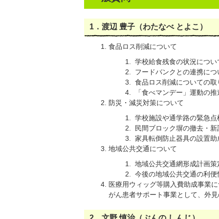
1．渡辺 豊子（わたなべ とよこ）
食品ロス削減について
学校給食残食の状況につい
フードバンクとの連携につ
食品ロス削減についての取
「食べマンデー」運動の推
防災・減災対策について
学校施設や通学路の緊急点
民間ブロック塀の撤去・新
家具転倒防止器具の設置助
地域公共交通について
地域公共交通網形成計画策
今後の地域公共交通の利便
医療用ウィッグ等購入費助成事業に
がん患者サポート事業として、外見
2．文野 慎治（ぶんの しんじ）