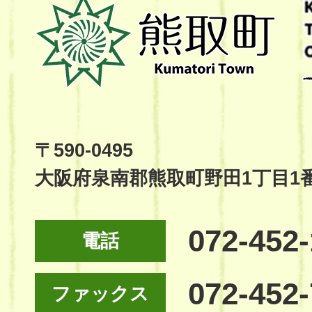
熊
取
町
Kumatori
Town
Official
Site
〒590-0495
大阪府泉南郡熊取町野田1丁目1
072-452
電話
072-452
ファックス