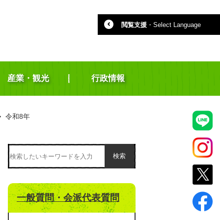
閲覧支援
・
Select Language
産業・観光
行政情報
令和8年
検索
一般質問・会派代表質問