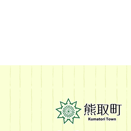
熊
取
町
Kumatori
Town
Official
Site