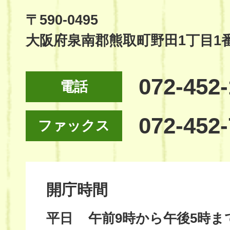
Site
〒590-0495
大阪府泉南郡熊取町野田1丁目1
072-452
電話
072-452
ファックス
開庁時間
平日
午前9時から午後5時ま