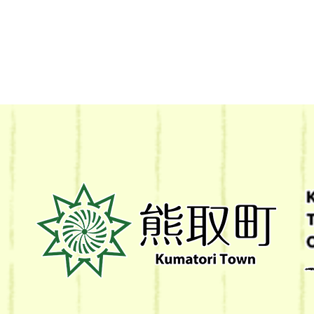
熊
取
町
Kumatori
Town
Official