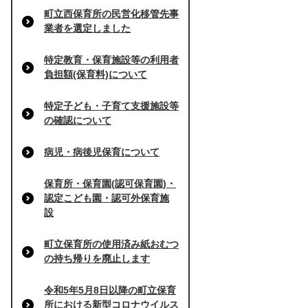
町立西保育所の民営化移管先事
業者を選定しました
特定教育・保育施設等の利用者
負担額(保育料)について
特定子ども・子育て支援施設等
の確認について
病児・病後児保育について
保育所・保育園(認可保育園)・
認定こども園・認可外保育施
設
町立保育所の使用済み紙おむつ
の持ち帰りを廃止します
令和5年5月8日以降の町立保育
所における新型コロナウイルス