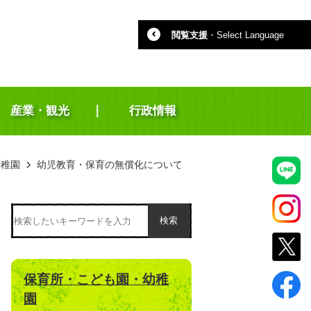
閲覧支援
・
Select Language
産業・観光
行政情報
幼稚園
幼児教育・保育の無償化について
検索
保育所・こども園・幼稚
園