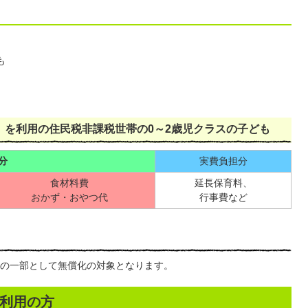
も
）を利用の住民税非課税世帯の0～2歳児クラスの子ども
 分
実費負担分
食材料費
延長保育料、
おかず・おやつ代
行事費など
の一部として無償化の対象となります。
利用の方