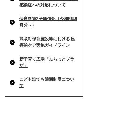
感染症への対応について
保育料第2子無償化（令和5年9
月分～）
熊取町保育施設等における 医
療的ケア実施ガイドライン
新子育て広場「ふらっとプラ
ザ」
こども誰でも通園制度につい
て