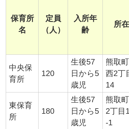
保育所
定員
入所年
所
名
（人）
齢
生後57
熊取町
中央保
120
日から5
西2丁目
育所
歳児
14
生後57
熊取町
東保育
180
日から5
2丁目1
所
歳児
-1