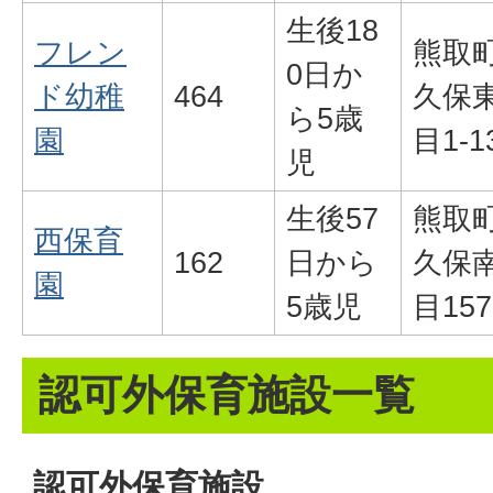
生後18
フレン
熊取
0日か
ド幼稚
464
久保
ら5歳
園
目1-1
児
生後57
熊取
西保育
162
日から
久保
園
5歳児
目157
認可外保育施設一覧
認可外保育施設