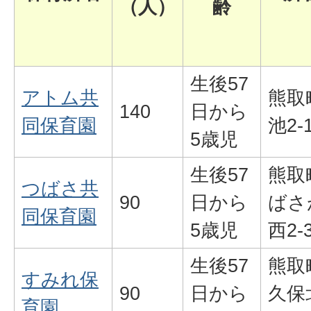
（人）
齢
生後57
アトム共
熊取
140
日から
同保育園
池2-
5歳児
生後57
熊取
つばさ共
90
日から
ばさ
同保育園
5歳児
西2-3
生後57
熊取
すみれ保
90
日から
久保北
育園