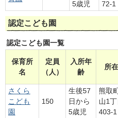
5歳児
72-1
認定こども園
認定こども園一覧
保育所
定員
入所年
所
名
（人）
齢
さくら
生後57
熊取
こども
150
日から
山1丁
園
5歳児
403-1