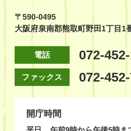
Official
Site
〒590-0495
大阪府泉南郡熊取町野田1丁目1
072-452
電話
072-452
ファックス
開庁時間
平日
午前9時から午後5時ま