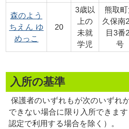
3歳以
熊取町
森のよう
上の
久保南
ちえん ゆ
20
未就
目3番2
めっこ
学児
号
入所の基準
保護者のいずれもが次のいずれ
できない場合に限り入所できます
認定で利用する場合を除く）。