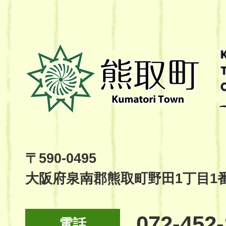
熊
取
町
Kumatori
Town
Official
Site
〒590-0495
大阪府泉南郡熊取町野田1丁目1
072-452
電話