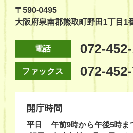
Site
〒590-0495
大阪府泉南郡熊取町野田1丁目1
072-452
電話
072-452
ファックス
開庁時間
平日
午前9時から午後5時ま