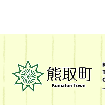
熊
取
町
Kumatori
Town
Official