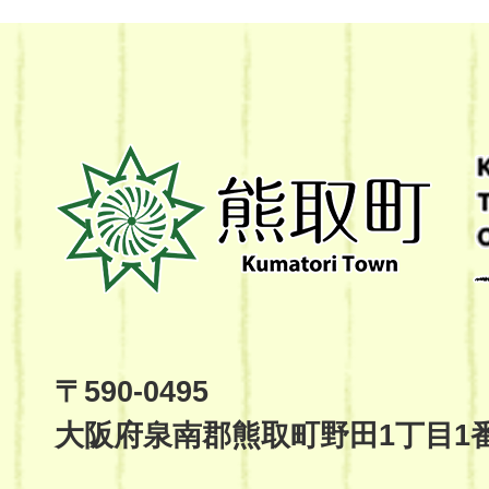
熊
取
町
Kumatori
Town
Official
Site
〒590-0495
大阪府泉南郡熊取町野田1丁目1