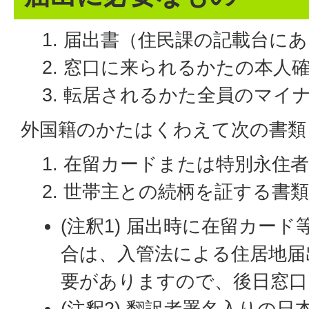
届出書（住民課の記載台にあ
窓口に来られるかたの本人
転居されるかた全員のマイ
外国籍のかたはくわえて次の書類
在留カードまたは特別永住者証
世帯主との続柄を証する書類 
(注釈1) 届出時に在留カー
合は、入管法による住居地届
要がありますので、後日窓口
(注釈2) 翻訳者署名入りの