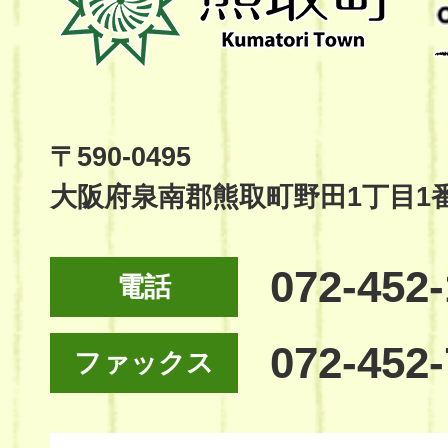
町
Kumatori
Town
Official
Site
〒590-0495
大阪府泉南郡熊取町野田1丁目1
072-452
電話
072-452
ファックス