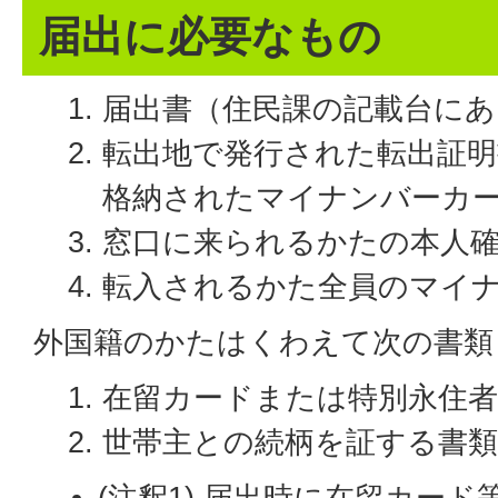
届出に必要なもの
届出書（住民課の記載台にあ
転出地で発行された転出証
格納されたマイナンバーカ
窓口に来られるかたの本人
転入されるかた全員のマイ
外国籍のかたはくわえて次の書類
在留カードまたは特別永住者証
世帯主との続柄を証する書類 
(注釈1) 届出時に在留カー