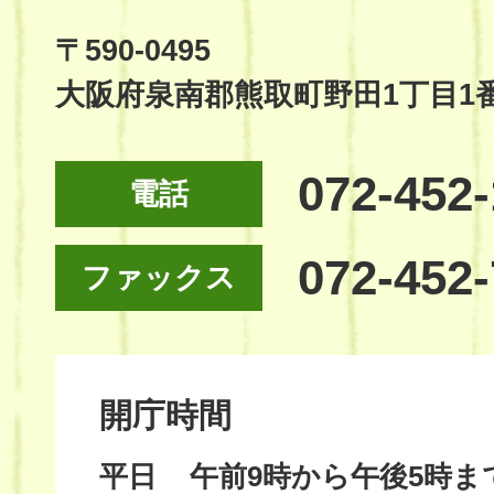
Official
Site
〒590-0495
大阪府泉南郡熊取町野田1丁目1
072-452
電話
072-452
ファックス
開庁時間
平日
午前9時から午後5時ま