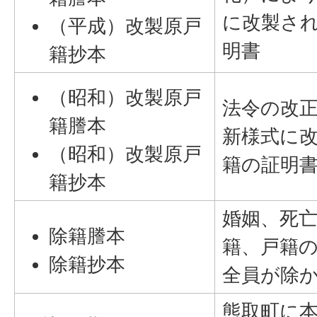
に改製さ
（平成）改製原戸
明書
籍抄本
（昭和）改製原戸
法令の改
籍謄本
新様式に
（昭和）改製原戸
籍の証明
籍抄本
婚姻、死
除籍謄本
籍、戸籍
除籍抄本
全員が除
熊取町に