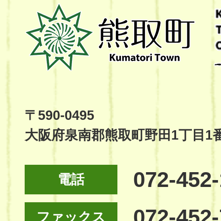
熊
取
町
Kumatori
Town
Official
Site
〒590-0495
大阪府泉南郡熊取町野田1丁目1
072-452
電話
072-452
ファックス