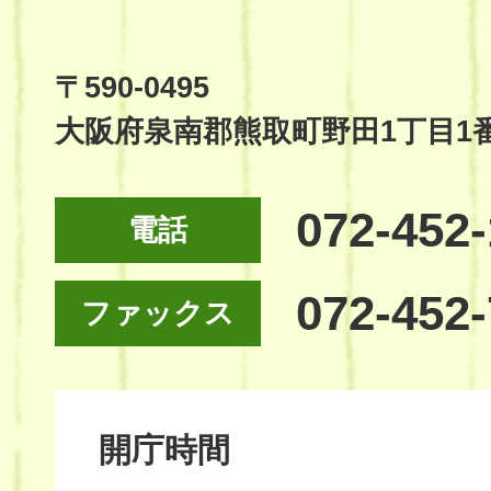
Town
Official
Site
〒590-0495
大阪府泉南郡熊取町野田1丁目1
072-452
電話
072-452
ファックス
開庁時間