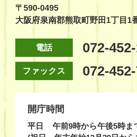
Site
〒590-0495
大阪府泉南郡熊取町野田1丁目1
072-452
電話
072-452
ファックス
開庁時間
平日
午前9時から午後5時ま