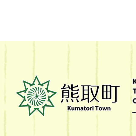
熊
取
町
Kumatori
Town
Official