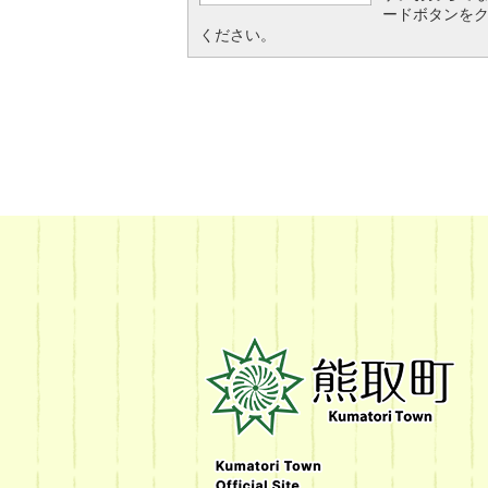
ードボタンを
ください。
熊
取
町
Kumatori
Town
Official
Site