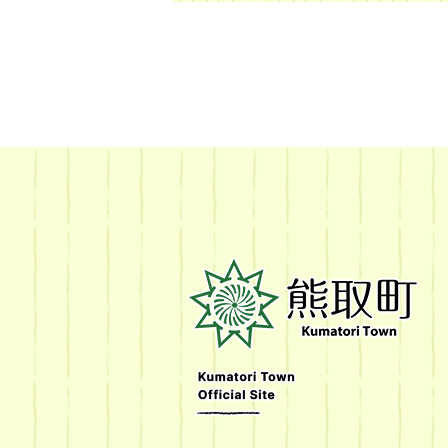
熊
取
町
Kumatori
Town
Official
Site