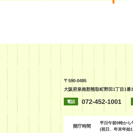
〒590-0495
大阪府泉南郡熊取町野田1丁目1番
072-452-1001
電話
平日
午前9時から
開庁時間
(祝日、年末年始1