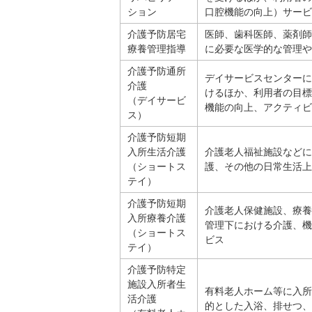
ション
口腔機能の向上）サービ
介護予防居宅
医師、歯科医師、薬剤師
療養管理指導
に必要な医学的な管理や
介護予防通所
デイサービスセンターに
介護
けるほか、利用者の目標
（デイサービ
機能の向上、アクティビ
ス）
介護予防短期
入所生活介護
介護老人福祉施設などに
（ショートス
護、その他の日常生活上
テイ）
介護予防短期
介護老人保健施設、療養
入所療養介護
管理下における介護、機
（ショートス
ビス
テイ）
介護予防特定
施設入所者生
有料老人ホーム等に入所
活介護
的とした入浴、排せつ、