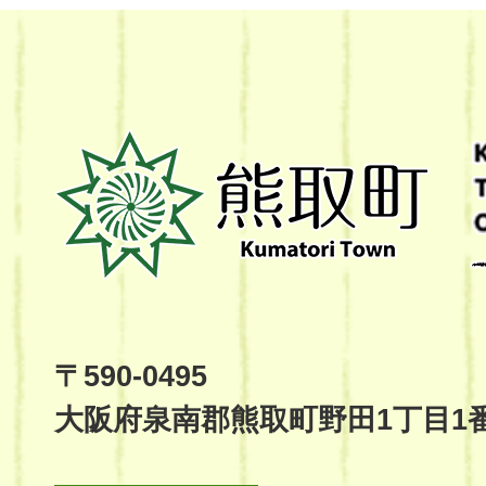
熊
取
町
Kumatori
Town
Official
Site
〒590-0495
大阪府泉南郡熊取町野田1丁目1