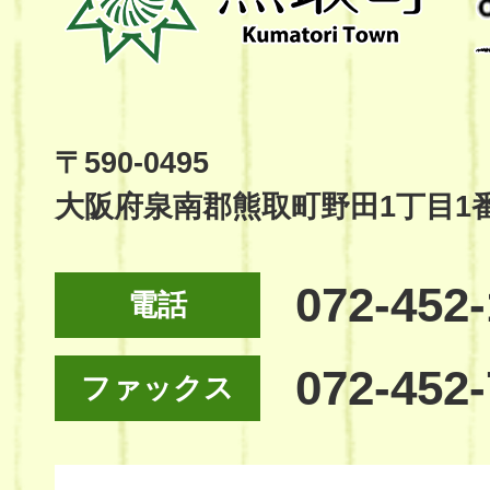
町
Kumatori
Town
Official
Site
〒590-0495
大阪府泉南郡熊取町野田1丁目1
072-452
電話
072-452
ファックス