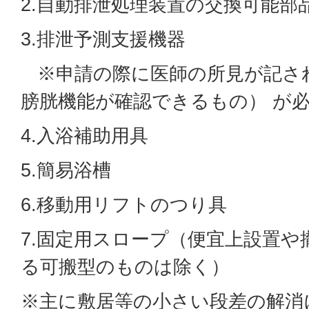
2.自動排泄処理装置の交換可能部
3.排泄予測支援機器
※申請の際に医師の所見が記さ
膀胱機能が確認できるもの） が
4.入浴補助用具
5.簡易浴槽
6.移動用リフトのつり具
7.固定用スロープ（便宜上設置
る可搬型のものは除く）
※主に敷居等の小さい段差の解消