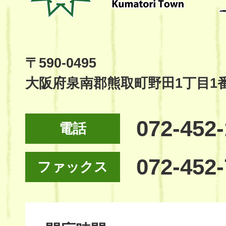
Kumatori
Town
Official
Site
〒590-0495
大阪府泉南郡熊取町野田1丁目1
072-452
電話
072-452
ファックス