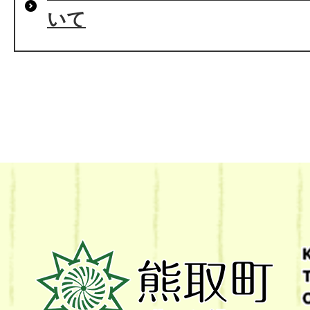
いて
熊
取
町