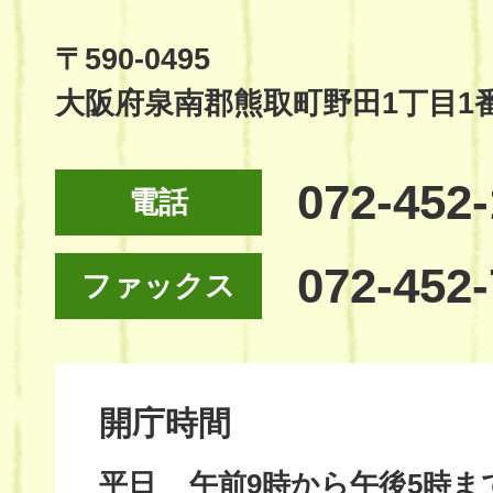
Official
Site
〒590-0495
大阪府泉南郡熊取町野田1丁目1
072-452
電話
072-452
ファックス
開庁時間
平日
午前9時から午後5時ま