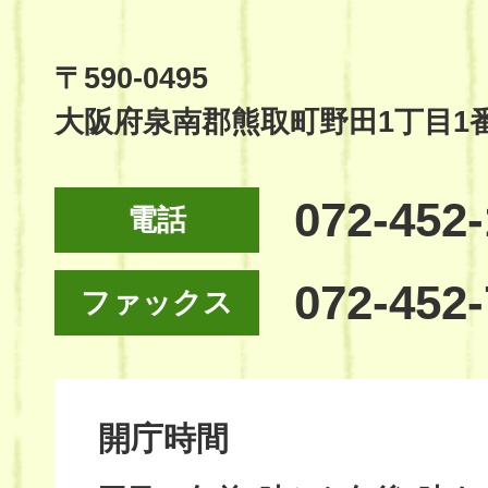
Official
Site
〒590-0495
大阪府泉南郡熊取町野田1丁目1
072-452
電話
072-452
ファックス
開庁時間