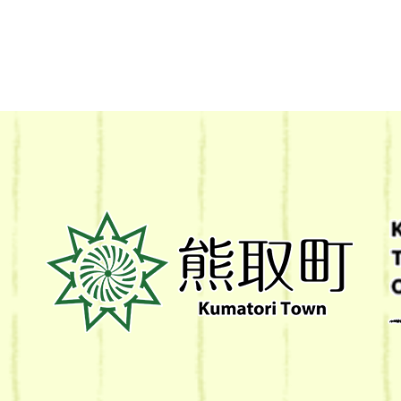
熊
取
町
Kumatori
Town
Official