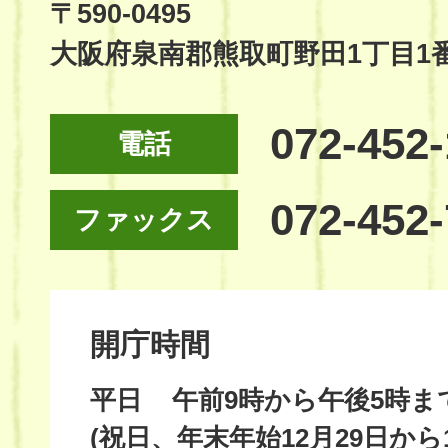
Site
〒590-0495
大阪府泉南郡熊取町野田1丁目1
072-452
電話
072-452
ファックス
開庁時間
平日
午前9時から午後5時ま
(祝日、年末年始12月29日から