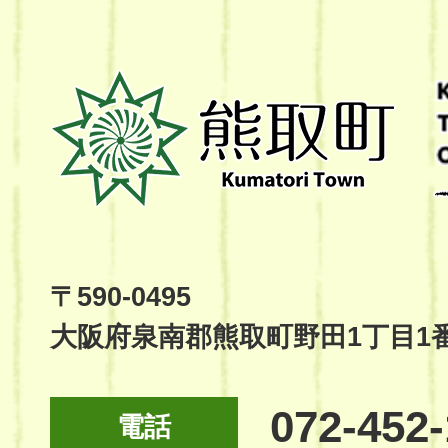
熊
取
町
Kumatori
Town
Official
Site
〒590-0495
大阪府泉南郡熊取町野田1丁目1
072-452
電話