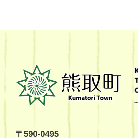
熊
取
町
Kumatori
Town
Official
Site
〒590-0495