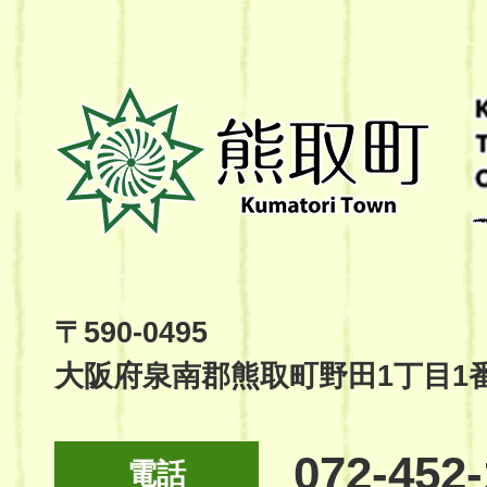
熊
取
町
Kumatori
Town
Official
Site
〒590-0495
大阪府泉南郡熊取町野田1丁目1
072-452
電話