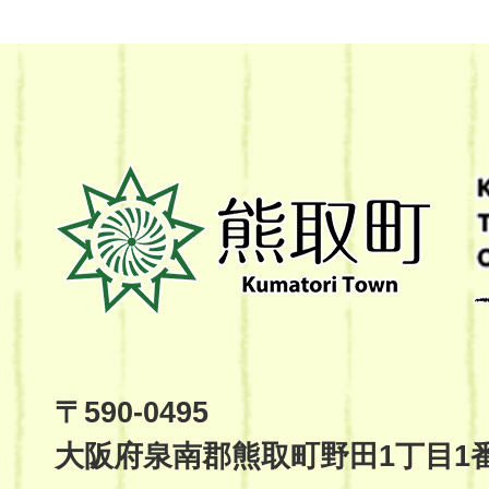
熊
取
町
Kumatori
Town
Official
Site
〒590-0495
大阪府泉南郡熊取町野田1丁目1