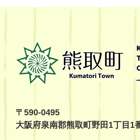
熊
取
町
Kumatori
Town
Official
Site
〒590-0495
大阪府泉南郡熊取町野田1丁目1