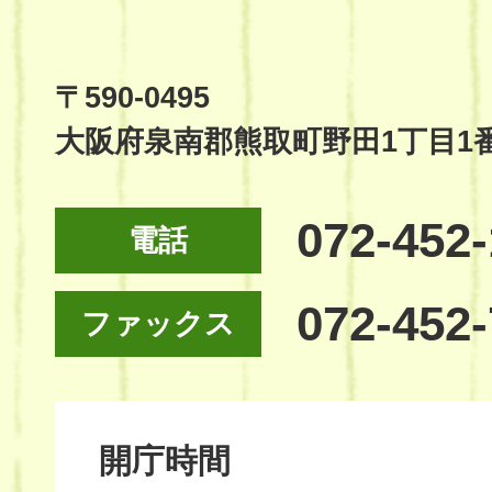
Town
Official
Site
〒590-0495
大阪府泉南郡熊取町野田1丁目1
072-452
電話
072-452
ファックス
開庁時間