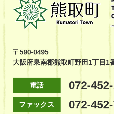
取
町
Kumatori
Town
Official
Site
〒590-0495
大阪府泉南郡熊取町野田1丁目1
072-452
電話
072-452
ファックス