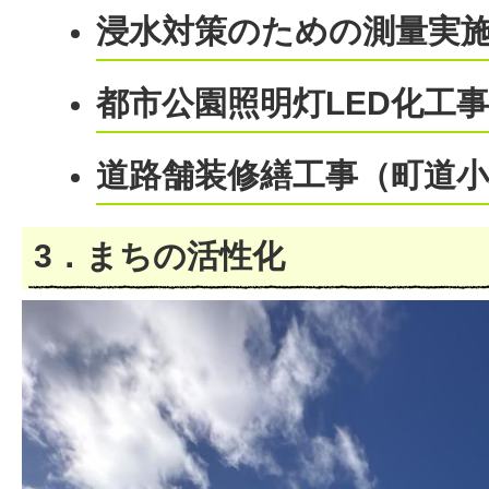
浸水対策のための測量実
都市公園照明灯LED化工
道路舗装修繕工事（町道
3．まちの活性化