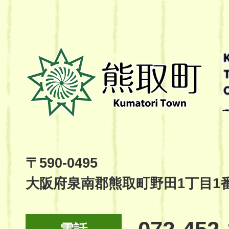
熊
取
町
Kumatori
Town
Official
Site
〒590-0495
大阪府泉南郡熊取町野田1丁目1