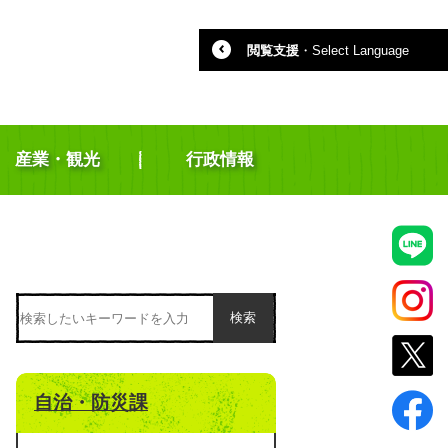
閲覧支援
・
Select Language
産業・観光
行政情報
検索
自治・防災課