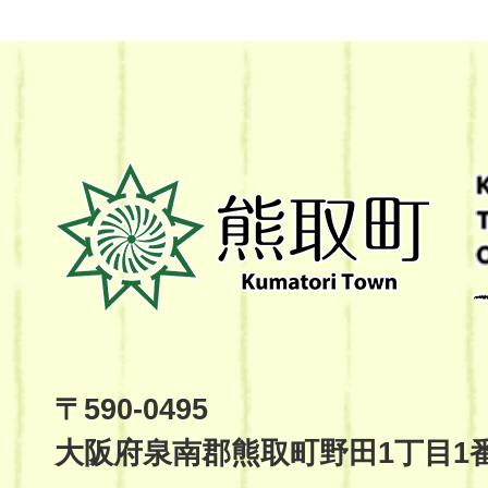
熊
取
町
Kumatori
Town
Official
Site
〒590-0495
大阪府泉南郡熊取町野田1丁目1