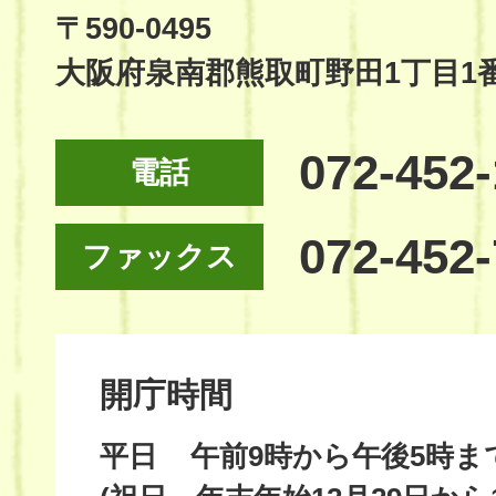
Site
〒590-0495
大阪府泉南郡熊取町野田1丁目1
072-452
電話
072-452
ファックス
開庁時間
平日
午前9時から午後5時ま