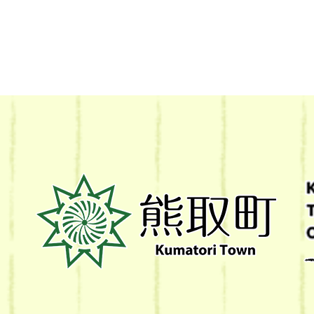
熊
取
町
Kumatori
Town
Official