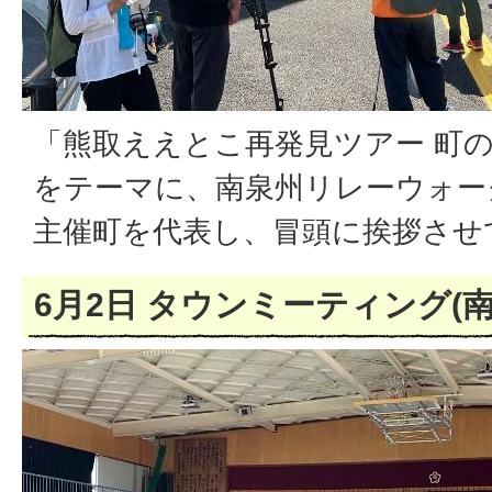
「熊取ええとこ再発見ツアー 町
をテーマに、南泉州リレーウォー
主催町を代表し、冒頭に挨拶させ
6月2日 タウンミーティング(南