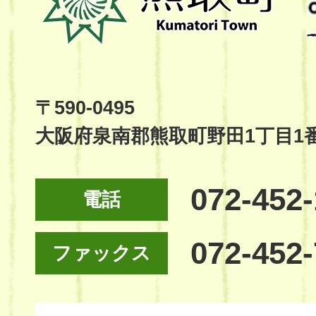
町
Kumatori
Town
Official
Site
〒590-0495
大阪府泉南郡熊取町野田1丁目1
072-452
電話
072-452
ファックス