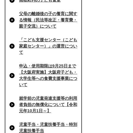
熊取町内の子ども食堂
父母の離婚後の子の養育に関す
る情報（民法等改正・養育費・
親子交流）について
「こども支援センター（こども
家庭センター）」の運営につい
て
申込・使用期限は9月25日まで
【大阪府実施】大阪府子ども・
大学生等への食費支援事業につ
いて
就学前の児童発達支援等の利用
者負担の無償化について【令和
元年10月1日～】
児童手当・児童扶養手当・特別
児童扶養手当