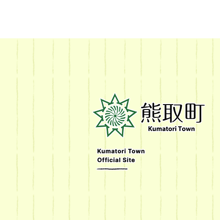
熊
取
町
Kumatori
Town
Official
Site