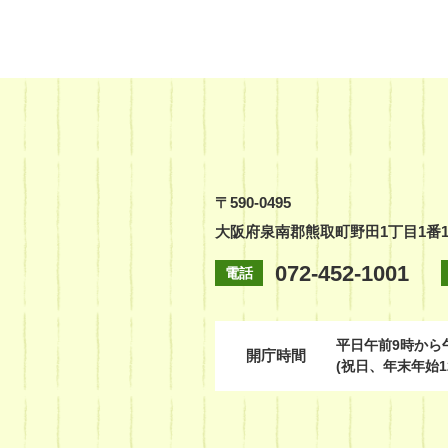
〒590-0495
大阪府泉南郡熊取町野田1丁目1番
072-452-1001
電話
平日
午前9時から
開庁時間
(祝日、年末年始1